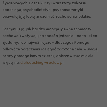
żywieniowych. Liczne kursy i warsztaty zakresu
coachingu, psychodietetyki, psychosomatyki
pozwalają jej lepiej zrozumieć zachowania ludzkie.
Fascynuje ją, jak bardzo emocje i pewne schematy
zachowań wpływają na sposób jedzenia – na to ile i co
zjadamy. I co najważniejsze – dlaczego? Pomaga
odkryć te połączenia i osiągać założone cele. W swojej
pracy pomaga innym czuć się dobrze w swoim ciele.
Więcej na:
dietcoaching.wroclaw.pl
.