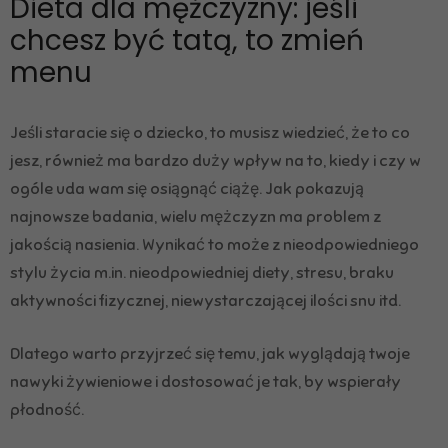
Dieta dla mężczyzny: jeśli
chcesz być tatą, to zmień
menu
Jeśli staracie się o dziecko, to musisz wiedzieć, że to co
jesz, również ma bardzo duży wpływ na to, kiedy i czy w
ogóle uda wam się osiągnąć ciążę. Jak pokazują
najnowsze badania, wielu mężczyzn ma problem z
jakością nasienia. Wynikać to może z nieodpowiedniego
stylu życia m.in. nieodpowiedniej diety, stresu, braku
aktywności fizycznej, niewystarczającej ilości snu itd.
Dlatego warto przyjrzeć się temu, jak wyglądają twoje
nawyki żywieniowe i dostosować je tak, by wspierały
płodność.