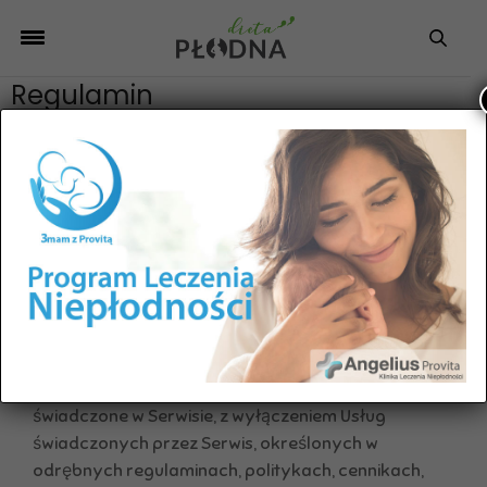
Regulamin
I. POSTAWNOWIENIA OGÓLNE
Poniższy regulamin określa zasady funkcjonowania i
korzystania przez Użytkowników ze strony
internetowej nieplodnirazem.pl oraz z usług
dostępnych za jej pośrednictwem. Każdy
Użytkownik zobowiązany jest do przestrzegania
postanowień niniejszego Regulaminu z momentem
podjęcia czynności zmierzających do korzystania z
Serwisu
Niniejszemu regulaminowi podlegają wszystkie Usługi
świadczone w Serwisie, z wyłączeniem Usług
świadczonych przez Serwis, określonych w
odrębnych regulaminach, politykach, cennikach,