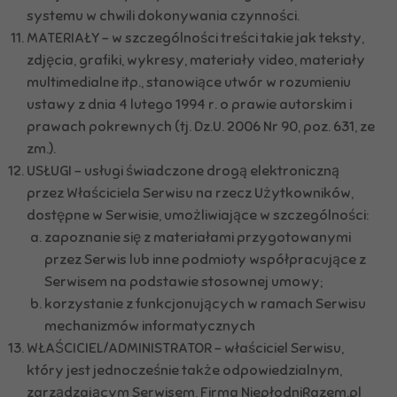
systemu w chwili dokonywania czynności.
MATERIAŁY – w szczególności treści takie jak teksty,
zdjęcia, grafiki, wykresy, materiały video, materiały
multimedialne itp., stanowiące utwór w rozumieniu
ustawy z dnia 4 lutego 1994 r. o prawie autorskim i
prawach pokrewnych (tj. Dz.U. 2006 Nr 90, poz. 631, ze
zm.).
USŁUGI – usługi świadczone drogą elektroniczną
przez Właściciela Serwisu na rzecz Użytkowników,
dostępne w Serwisie, umożliwiające w szczególności:
zapoznanie się z materiałami przygotowanymi
przez Serwis lub inne podmioty współpracujące z
Serwisem na podstawie stosownej umowy;
korzystanie z funkcjonujących w ramach Serwisu
mechanizmów informatycznych
WŁAŚCICIEL/ADMINISTRATOR – właściciel Serwisu,
który jest jednocześnie także odpowiedzialnym,
zarządzającym Serwisem, Firma NiepłodniRazem.pl