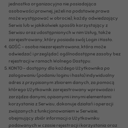
jednostka organizacyjna nie posiadająca
osobowości prawnej, jeżeli na podstawie prawa
może występować w obrocie), każdy odwiedzający
Serwis lub w jakikolwiek sposób korzystający z
Serwisu oraz udostępnionych w nim Usług, także
zarejestrowany, który posiada swój Login i Hasło.
GOŚĆ – osoba niezarejestrowana, która może
odwiedzać i przeglądać ogólnodostępne zasoby bez
rejestracji w ramach Wolnego Dostępu.
KONTO – dostępny dla każdego Użytkownika po
zalogowaniu (podaniu loginu i hasła) indywidualny
adres z przypisanym zbiorem danych, za pomocą
którego Użytkownik zarejestrowany wprowadza i
zarządza danymi, opisanymi i innymi elementami
korzystania z Serwisu, dokonuje działań i operacji
związanych z funkcjonowaniem w Serwisie;
obejmujący zbiór informacji o Użytkowniku
podawanych w czasie rejestracji i korzystania oraz