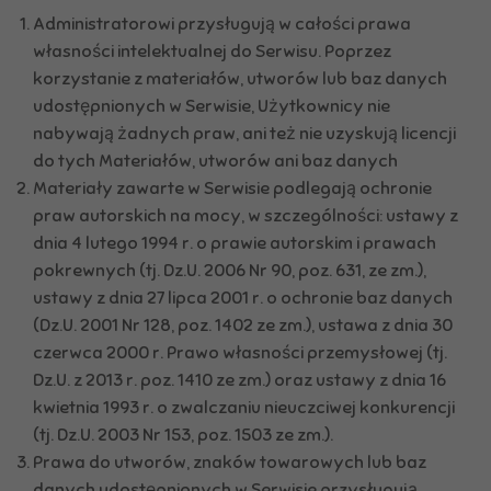
Administratorowi przysługują w całości prawa
własności intelektualnej do Serwisu. Poprzez
korzystanie z materiałów, utworów lub baz danych
udostępnionych w Serwisie, Użytkownicy nie
nabywają żadnych praw, ani też nie uzyskują licencji
do tych Materiałów, utworów ani baz danych
Materiały zawarte w Serwisie podlegają ochronie
praw autorskich na mocy, w szczególności: ustawy z
dnia 4 lutego 1994 r. o prawie autorskim i prawach
pokrewnych (tj. Dz.U. 2006 Nr 90, poz. 631, ze zm.),
ustawy z dnia 27 lipca 2001 r. o ochronie baz danych
(Dz.U. 2001 Nr 128, poz. 1402 ze zm.), ustawa z dnia 30
czerwca 2000 r. Prawo własności przemysłowej (tj.
Dz.U. z 2013 r. poz. 1410 ze zm.) oraz ustawy z dnia 16
kwietnia 1993 r. o zwalczaniu nieuczciwej konkurencji
(tj. Dz.U. 2003 Nr 153, poz. 1503 ze zm.).
Prawa do utworów, znaków towarowych lub baz
danych udostępnionych w Serwisie przysługują