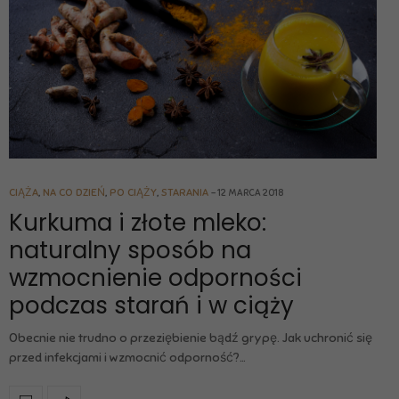
CIĄŻA
,
NA CO DZIEŃ
,
PO CIĄŻY
,
STARANIA
12 MARCA 2018
Kurkuma i złote mleko:
naturalny sposób na
wzmocnienie odporności
podczas starań i w ciąży
Obecnie nie trudno o przeziębienie bądź grypę. Jak uchronić się
przed infekcjami i wzmocnić odporność?…