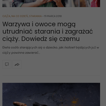
CIĄŻA
,
NA CO DZIEŃ
,
STARANIA
19 MARCA 2018
Warzywa i owoce mogą
utrudniać starania i zagrażać
ciąży. Dowiedz się czemu
Dieta osób starających się o dziecko, jak i kobiet będących już w
ciąży powinna zawierać…