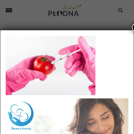
Wszystko, co trzeba
wiedzieć o żywności
GMO
by
23 MAJA 2018
AGNIESZKA